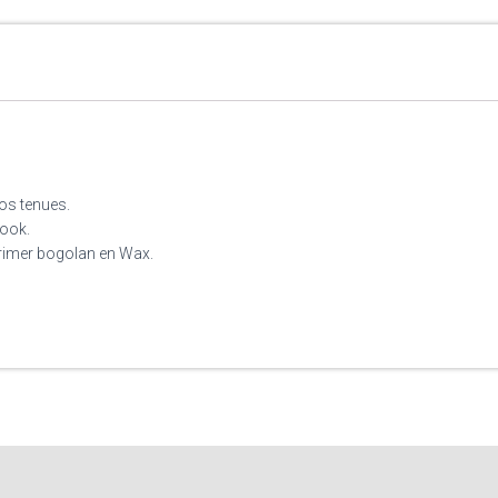
vos tenues.
look.
mprimer bogolan en Wax.