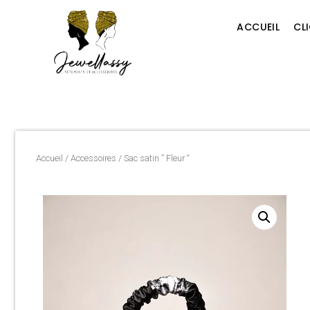
ACCUEIL
CL
Accueil
/
Accessoires
/ Sac satin ” Fleur “