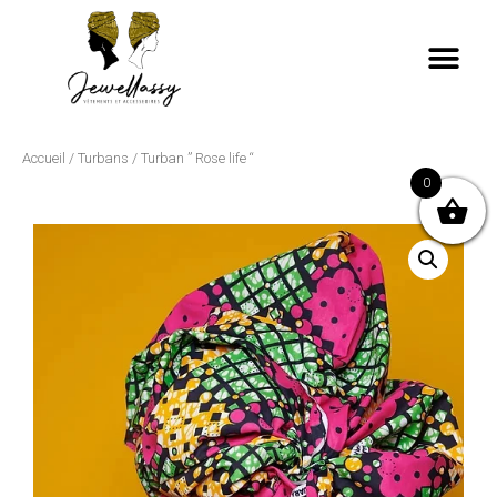
Accueil
/
Turbans
/ Turban ” Rose life “
0