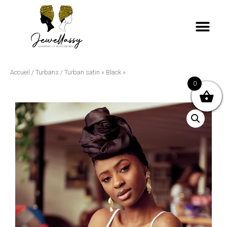
Accueil
/
Turbans
/ Turban satin « Black »
0