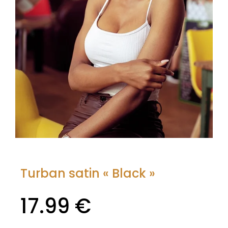
Turban satin « Black »
17.99
€